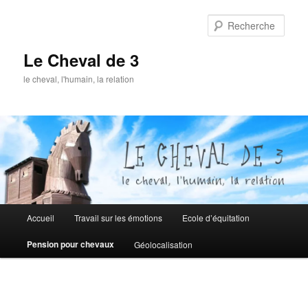
Aller
au
Rech
contenu
principal
Le Cheval de 3
le cheval, l'humain, la relation
Menu
Accueil
Travail sur les émotions
Ecole d’équitation
principal
Pension pour chevaux
Géolocalisation