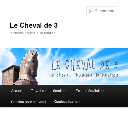
Aller
au
Rech
contenu
principal
Le Cheval de 3
le cheval, l'humain, la relation
Menu
Accueil
Travail sur les émotions
Ecole d’équitation
principal
Géolocalisation
Pension pour chevaux